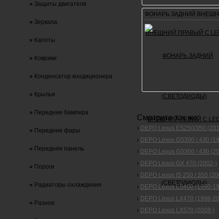
»
Защиты двигателя
ФОНАРЬ ЗАДНИЙ ВНЕШН
»
Зеркала
»
Капоты
»
Коврики
»
Конденсатор кондиционера
»
Крылья
»
Передние бампера
Смотрите так же:
›
DEPO Lexus ES250/350 (201
»
Передние фары
›
DEPO Lexus GS300 / 430 (1
»
Передняя панель
›
DEPO Lexus GS300 / 430 (20
›
DEPO Lexus GX 470 (2002-)
»
Пороги
›
DEPO Lexus IS 250 / 350 (2
»
Радиаторы охлаждения
›
DEPO Lexus LS400 (1990-19
›
DEPO Lexus LX470 (1998-20
»
Разное
›
DEPO Lexus LX570 (2008-)