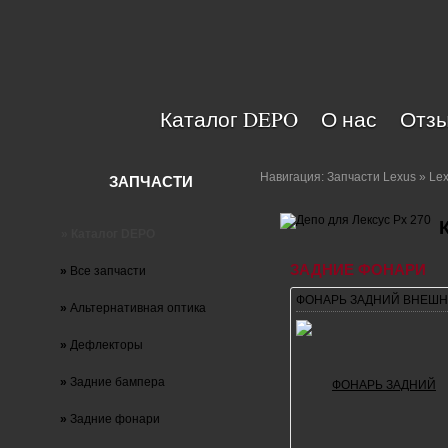
Каталог DEPO
О нас
Отзы
Навигация:
Запчасти Lexus
» Lex
ЗАПЧАСТИ
» Каталог DEPO
ЗАДНИЕ ФОНАРИ
»
Все запчасти
ФОНАРЬ ЗАДНИЙ ВНЕШН
»
Альтернативная оптика
»
Дефлекторы
»
Задние бампера
»
Задние фонари