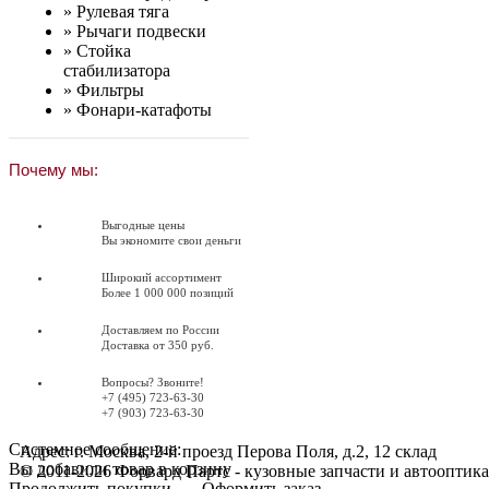
»
Рулевая тяга
»
Рычаги подвески
»
Стойка
стабилизатора
»
Фильтры
»
Фонари-катафоты
Почему мы:
Выгодные цены
Вы экономите свои деньги
Широкий ассортимент
Более 1 000 000 позиций
Доставляем по России
Доставка от 350 руб.
Вопросы? Звоните!
+7 (495) 723-63-30
+7 (903) 723-63-30
Системное сообщение:
Адрес: г. Москва, 2-й проезд Перова Поля, д.2, 12 склад
Вы добавили товар в корзину
© 2011-2026 Форвард Партс - кузовные запчасти и автооптика
Продолжить покупки
Оформить заказ