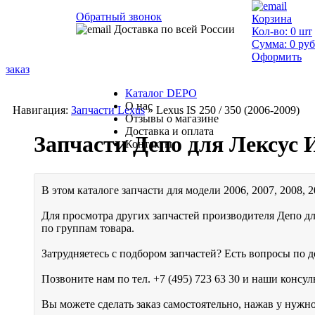
Обратный звонок
Корзина
Доставка по всей России
Кол-во:
0
шт
Сумма:
0
руб
Оформить
заказ
Каталог DEPO
О нас
Навигация:
Запчасти Lexus
» Lexus IS 250 / 350 (2006-2009)
Отзывы о магазине
Доставка и оплата
Запчасти Депо для Лексус 
Контакты
В этом каталоге запчасти для модели 2006, 2007, 2008, 
Для просмотра других запчастей производителя Депо дл
по группам товара.
Затрудняетесь с подбором запчастей? Есть вопросы по до
Позвоните нам по тел.
+7 (495) 723 63 30
и наши консуль
Вы можете сделать заказ самостоятельно, нажав у нужн