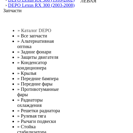
›
DEPO Lexus RX 300 (2003-2008)
Запчасти
» Каталог DEPO
»
Все запчасти
»
Альтернативная
оптика
»
Задние фонари
»
Защиты двигателя
»
Конденсатор
кондиционера
»
Крылья
»
Передние бампера
»
Передние фары
»
Противотуманные
фары
»
Радиаторы
охлаждения
»
Решетки радиатора
»
Рулевая тяга
»
Рычаги подвески
»
Стойка
стабилизатора