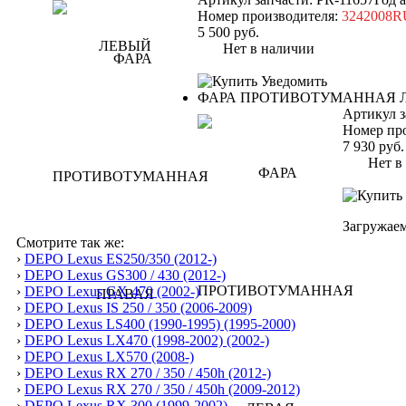
Номер производителя:
3242008
5 500
руб.
Нет в наличии
Уведомить
ФАРА ПРОТИВОТУМАННАЯ 
Артикул з
Номер пр
7 930
руб.
Нет в н
Загружаем
Смотрите так же:
›
DEPO Lexus ES250/350 (2012-)
›
DEPO Lexus GS300 / 430 (2012-)
›
DEPO Lexus GX 470 (2002-)
›
DEPO Lexus IS 250 / 350 (2006-2009)
›
DEPO Lexus LS400 (1990-1995) (1995-2000)
›
DEPO Lexus LX470 (1998-2002) (2002-)
›
DEPO Lexus LX570 (2008-)
›
DEPO Lexus RX 270 / 350 / 450h (2012-)
›
DEPO Lexus RX 270 / 350 / 450h (2009-2012)
›
DEPO Lexus RX 300 (1999-2002)