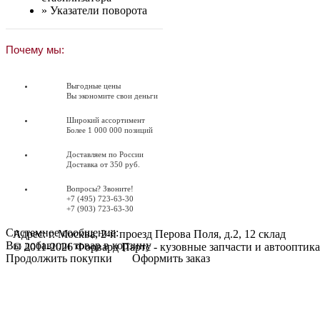
»
Указатели поворота
Почему мы:
Выгодные цены
Вы экономите свои деньги
Широкий ассортимент
Более 1 000 000 позиций
Доставляем по России
Доставка от 350 руб.
Вопросы? Звоните!
+7 (495) 723-63-30
+7 (903) 723-63-30
Системное сообщение:
Адрес: г. Москва, 2-й проезд Перова Поля, д.2, 12 склад
Вы добавили товар в корзину
© 2011-2026 Форвард Партс - кузовные запчасти и автооптика
Продолжить покупки
Оформить заказ