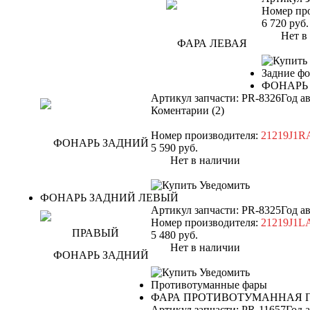
Номер пр
6 720
руб.
Нет в н
Задние ф
ФОНАРЬ
Артикул запчасти: PR-8326
Год а
Коментарии (2)
Номер производителя:
21219J1R
5 590
руб.
Нет в наличии
Уведомить
ФОНАРЬ ЗАДНИЙ ЛЕВЫЙ
Артикул запчасти: PR-8325
Год а
Номер производителя:
21219J1L
5 480
руб.
Нет в наличии
Уведомить
Противотуманные фары
ФАРА ПРОТИВОТУМАННАЯ 
Артикул запчасти: PR-11657
Год 