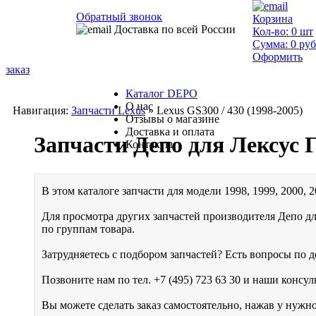
Обратный звонок
Корзина
Доставка по всей России
Кол-во:
0
шт
Сумма:
0
руб
Оформить
заказ
Каталог DEPO
О нас
Навигация:
Запчасти Lexus
» Lexus GS300 / 430 (1998-2005)
Отзывы о магазине
Доставка и оплата
Запчасти Депо для Лексус Г
Контакты
В этом каталоге запчасти для модели 1998, 1999, 2000, 2
Для просмотра других запчастей производителя Депо дл
по группам товара.
Затрудняетесь с подбором запчастей? Есть вопросы по до
Позвоните нам по тел.
+7 (495) 723 63 30
и наши консуль
Вы можете сделать заказ самостоятельно, нажав у нужн