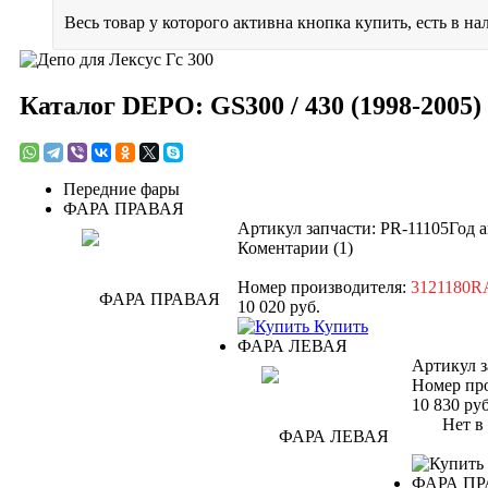
Весь товар у которого активна кнопка купить, есть в на
Каталог DEPO: GS300 / 430 (1998-2005)
Передние фары
ФАРА ПРАВАЯ
Артикул запчасти: PR-11105
Год а
Коментарии (1)
Номер производителя:
3121180
10 020
руб.
Купить
ФАРА ЛЕВАЯ
Артикул з
Номер пр
10 830
руб
Нет в н
ФАРА П