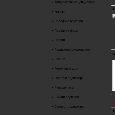
»
Конденсатор кондиционера
Ф
»
Крылья
»
Передние бампера
»
Передние фары
»
Пороги
»
Радиаторы охлаждения
Ф
»
Разное
»
Ремонтные арки
»
Решетки радиатора
»
Рулевая тяга
»
Рычаги подвески
З
»
Суппорт радиатора
Ф