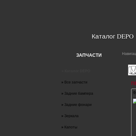
Каталог DEPO
Навига
ЗАПЧАСТИ
» Каталог DEPO
»
Все запчасти
П
Ф
»
Задние бампера
»
Задние фонари
»
Зеркала
»
Капоты