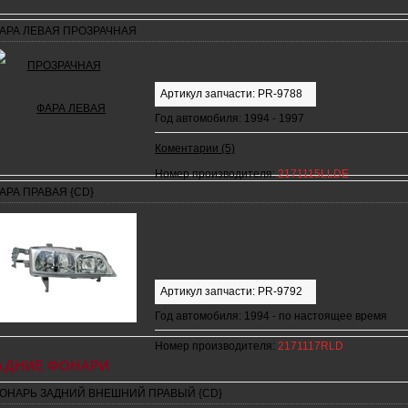
АРА ЛЕВАЯ ПРОЗРАЧНАЯ
Артикул запчасти: PR-9788
Год автомобиля: 1994 - 1997
Коментарии (5)
Номер производителя:
2171115LLDE
АРА ПРАВАЯ {CD}
Артикул запчасти: PR-9792
Год автомобиля: 1994 - по настоящее время
Номер производителя:
2171117RLD
АДНИЕ ФОНАРИ
ОНАРЬ ЗАДНИЙ ВНЕШНИЙ ПРАВЫЙ {CD}