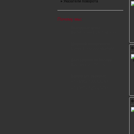
»
Указатели поворота
Почему мы:
Выгодные цены
Вы экономите свои деньги
Широкий ассортимент
Ф
Более 1 000 000 позиций
Доставляем по России
Доставка от 350 руб.
Вопросы? Звоните!
+7 (495) 723-63-30
+7 (903) 723-63-30
Ф