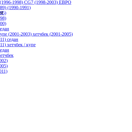
(1996-1998) CG7 (1998-2003) ЕВРО
89) (1990-1991)
95)
98)
00)
седан
упе (2001-2003) хетчбек (2001-2005)
11) седан
1) хетчбек / купе
седан
хетчбек
002)
005)
011)