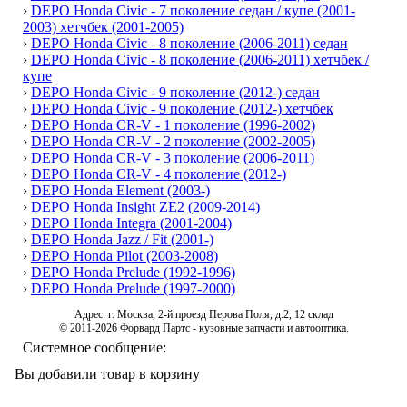
›
DEPO Honda Civic - 7 поколение седан / купе (2001-
2003) хетчбек (2001-2005)
›
DEPO Honda Civic - 8 поколение (2006-2011) седан
›
DEPO Honda Civic - 8 поколение (2006-2011) хетчбек /
купе
›
DEPO Honda Civic - 9 поколение (2012-) седан
›
DEPO Honda Civic - 9 поколение (2012-) хетчбек
›
DEPO Honda CR-V - 1 поколение (1996-2002)
›
DEPO Honda CR-V - 2 поколение (2002-2005)
›
DEPO Honda CR-V - 3 поколение (2006-2011)
›
DEPO Honda CR-V - 4 поколение (2012-)
›
DEPO Honda Element (2003-)
›
DEPO Honda Insight ZE2 (2009-2014)
›
DEPO Honda Integra (2001-2004)
›
DEPO Honda Jazz / Fit (2001-)
›
DEPO Honda Pilot (2003-2008)
›
DEPO Honda Prelude (1992-1996)
›
DEPO Honda Prelude (1997-2000)
Адрес: г. Москва, 2-й проезд Перова Поля, д.2, 12 склад
© 2011-2026 Форвард Партс - кузовные запчасти и автооптика.
Системное сообщение:
Вы добавили товар в корзину