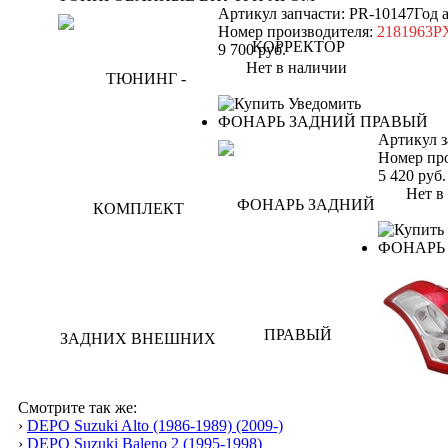
Артикул запчасти: PR-10147
Год 
Номер производителя:
2181963
9 700
руб.
Нет в наличии
Уведомить
ФОНАРЬ ЗАДНИЙ ПРАВЫЙ
Артикул з
Номер пр
5 420
руб.
Нет в н
ФОНАРЬ
Смотрите так же:
›
DEPO Suzuki Alto (1986-1989) (2009-)
›
DEPO Suzuki Baleno 2 (1995-1998)