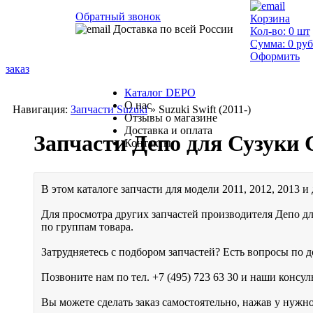
Обратный звонок
Корзина
Доставка по всей России
Кол-во:
0
шт
Сумма:
0
руб
Оформить
заказ
Каталог DEPO
О нас
Навигация:
Запчасти Suzuki
» Suzuki Swift (2011-)
Отзывы о магазине
Доставка и оплата
Запчасти Депо для Сузуки
Контакты
В этом каталоге запчасти для модели 2011, 2012, 2013 и 
Для просмотра других запчастей производителя Депо дл
по группам товара.
Затрудняетесь с подбором запчастей? Есть вопросы по до
Позвоните нам по тел.
+7 (495) 723 63 30
и наши консуль
Вы можете сделать заказ самостоятельно, нажав у нужн