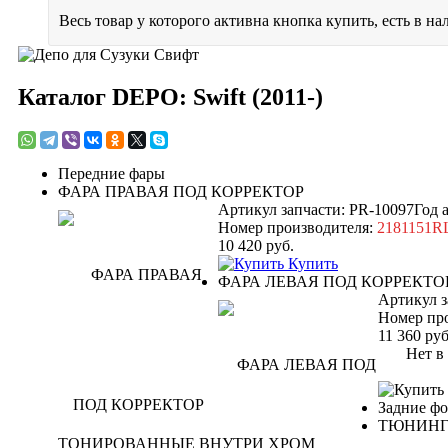
Весь товар у которого активна кнопка купить, есть в на
Каталог DEPO: Swift (2011-)
Передние фары
ФАРА ПРАВАЯ ПОД КОРРЕКТОР
Артикул запчасти: PR-10097
Год 
Номер производителя:
2181151
10 420
руб.
Купить
ФАРА ЛЕВАЯ ПОД КОРРЕКТО
Артикул з
Номер пр
11 360
руб
Нет в н
Задние ф
ТЮНИН
ТОНИРОВАННЫЕ ВНУТРИ ХРОМ