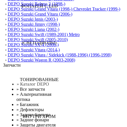
›
DEPO Suzuki Baleno 3 (1998-)
›
DEPO Suzuki Grand Vitara (1998-) Chevrolet Tracker (1999-)
›
DEPO Suzuki Grand Vitara (2006-)
›
DEPO Suzuki Ignis (2003-)
›
DEPO Suzuki Jimny (1998-)
›
DEPO Suzuki Liana (2002-)
›
DEPO Suzuki Swift (1989-2001) Metro
›
DEPO Suzuki Swift (2005-2010)
›
DEPO Suzuki SX-4 (2006-)
›
DEPO Suzuki Vitara (2014-)
›
DEPO Suzuki Vitara / Sidekick (1988-1996) (1996-1998)
›
DEPO Suzuki Wagon R (2003-2008)
Запчасти
» Каталог DEPO
»
Все запчасти
»
Альтернативная
оптика
»
Багажник
»
Дефлекторы
»
Задние бампера
»
Задние фонари
»
Защиты двигателя