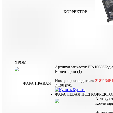
ХРОМ
Артикул запчасти: PR-10086
Год 
Коментарии (1)
Номер производителя:
2181134
7 190
руб.
Купить
ФАРА ЛЕВАЯ ПОД КОРРЕКТО
Артикул з
Коментари
Номер пр