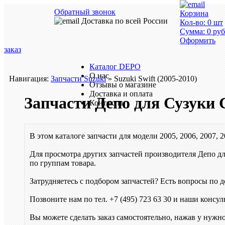
Обратный звонок
Корзина
Доставка по всей России
Кол-во:
0
шт
Сумма:
0
руб
Оформить
заказ
Каталог DEPO
О нас
Навигация:
Запчасти Suzuki
» Suzuki Swift (2005-2010)
Отзывы о магазине
Доставка и оплата
Запчасти Депо для Сузуки
Контакты
В этом каталоге запчасти для модели 2005, 2006, 2007, 2
Для просмотра других запчастей производителя Депо дл
по группам товара.
Затрудняетесь с подбором запчастей? Есть вопросы по до
Позвоните нам по тел.
+7 (495) 723 63 30
и наши консуль
Вы можете сделать заказ самостоятельно, нажав у нужн