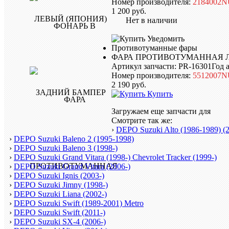
Номер производителя:
2184002
1 200
руб.
Нет в наличии
Уведомить
Противотуманные фары
ФАРА ПРОТИВОТУМАННАЯ 
Артикул запчасти: PR-16301
Год 
Номер производителя:
5512007
2 190
руб.
Купить
Загружаем еще запчасти для
Смотрите так же:
›
DEPO Suzuki Alto (1986-1989) (2
›
DEPO Suzuki Baleno 2 (1995-1998)
›
DEPO Suzuki Baleno 3 (1998-)
›
DEPO Suzuki Grand Vitara (1998-) Chevrolet Tracker (1999-)
›
DEPO Suzuki Grand Vitara (2006-)
›
DEPO Suzuki Ignis (2003-)
›
DEPO Suzuki Jimny (1998-)
›
DEPO Suzuki Liana (2002-)
›
DEPO Suzuki Swift (1989-2001) Metro
›
DEPO Suzuki Swift (2011-)
›
DEPO Suzuki SX-4 (2006-)