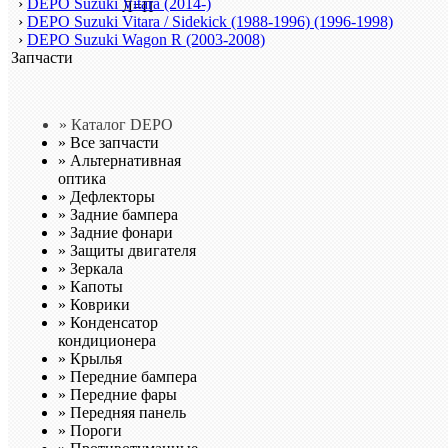
›
DEPO Suzuki Vitara (2014-)
›
DEPO Suzuki Vitara / Sidekick (1988-1996) (1996-1998)
›
DEPO Suzuki Wagon R (2003-2008)
Запчасти
» Каталог DEPO
»
Все запчасти
»
Альтернативная
оптика
»
Дефлекторы
»
Задние бампера
»
Задние фонари
»
Защиты двигателя
»
Зеркала
»
Капоты
»
Коврики
»
Конденсатор
кондиционера
»
Крылья
»
Передние бампера
»
Передние фары
»
Передняя панель
»
Пороги