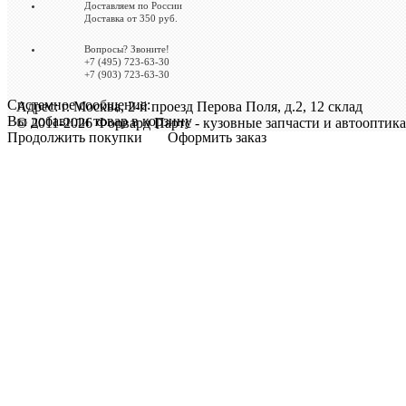
Доставляем по России
Доставка от 350 руб.
Вопросы? Звоните!
+7 (495) 723-63-30
+7 (903) 723-63-30
Системное сообщение:
Адрес: г. Москва, 2-й проезд Перова Поля, д.2, 12 склад
Вы добавили товар в корзину
© 2011-2026 Форвард Партс - кузовные запчасти и автооптика
Продолжить покупки
Оформить заказ