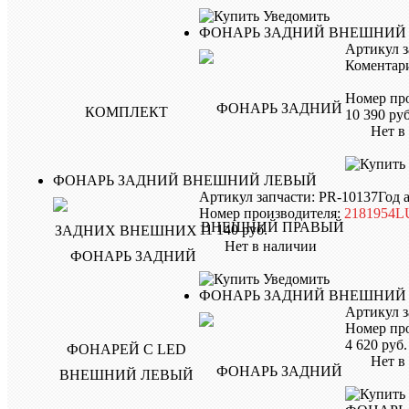
Уведомить
ФОНАРЬ ЗАДНИЙ ВНЕШНИЙ
Артикул з
Коментари
Номер пр
10 390
руб
Нет в н
ФОНАРЬ ЗАДНИЙ ВНЕШНИЙ ЛЕВЫЙ
Артикул запчасти: PR-10137
Год 
Номер производителя:
2181954L
11 140
руб.
Нет в наличии
Уведомить
ФОНАРЬ ЗАДНИЙ ВНЕШНИЙ
Артикул з
Номер пр
4 620
руб.
Нет в н