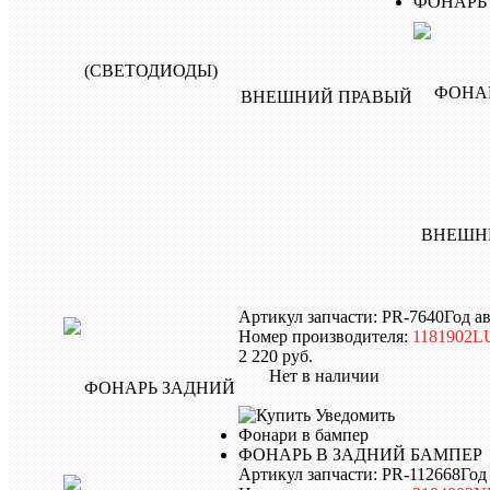
ФОНАРЬ
Артикул запчасти: PR-7640
Год а
Номер производителя:
1181902L
2 220
руб.
Нет в наличии
Уведомить
Фонари в бампер
ФОНАРЬ В ЗАДНИЙ БАМПЕР
Артикул запчасти: PR-112668
Год