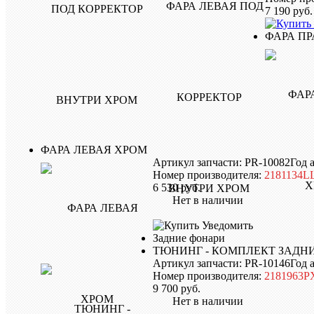
7 190
руб.
ФАРА П
ФАРА ЛЕВАЯ ХРОМ
Артикул запчасти: PR-10082
Год 
Номер производителя:
2181134L
6 530
руб.
Нет в наличии
Уведомить
Задние фонари
ТЮНИНГ
- КОМПЛЕКТ ЗАДН
Артикул запчасти: PR-10146
Год 
Номер производителя:
2181963
9 700
руб.
Нет в наличии