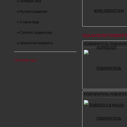
»
Рулевая тяга
»
Рычаги подвески
»
Стекла фар
»
Суппорт радиатора
УКАЗАТЕЛИ ПОВОР
»
Указатели поворота
ПОВТОРИТЕЛЬ ПОВОРОТА
Почему мы:
Выгодные цены
Вы экономите свои деньги
Широкий ассортимент
Более 1 000 000 позиций
ПОВТОРИТЕЛЬ ПОВОРОТА
Доставляем по России
Доставка от 350 руб.
Вопросы? Звоните!
+7 (495) 723-63-30
+7 (903) 723-63-30