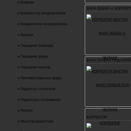
»
Коврики
ФАРА ЛЕВАЯ +/- КОРРЕК
»
Компрессор кондиционера
»
Конденсатор кондиционера
»
Крылья
»
Передние бампера
»
Передние фары
ФАРА ПРАВАЯ ПОД КОРР
»
Передняя панель
»
Противотуманные фары
»
Радиатор отопителя
»
Радиаторы охлаждения
»
Разное
КОРРЕКТОР
»
Решетки радиатора