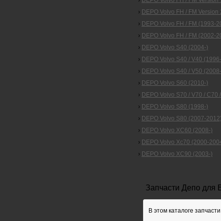
›
DEPO Volvo FH / FM Version 
›
DEPO Volvo FH / FM Version 
›
DEPO Volvo FH / FM (1993-2
›
DEPO Volvo FH / FM (2002-20
›
DEPO Volvo S40 (2004-)
›
DEPO Volvo S40 / V40 (1996-
›
DEPO Volvo S40 / V50 (2008-
›
DEPO Volvo S60 (2010-)
›
DEPO Volvo S70 / V70 / C70 
›
DEPO Volvo S80 (1998-)
›
DEPO Volvo S80 (2007-2012
›
DEPO Volvo XC60 (2008-)
›
DEPO Volvo Xc70 (2000-2004
›
DEPO Volvo XC90 (2003-)
Запчасти Депо для 
В этом каталоге запчасти