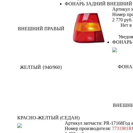
ФОНАРЬ ЗАДНИЙ ВНЕШНИЙ Л
Артикул з
Номер пр
2 770
руб.
Нет в н
Уведом
ФОНАРЬ 
КРАСНО-ЖЕЛТЫЙ (СЕДАН)
Артикул запчасти: PR-17168
Год 
Номер производителя:
7731901R