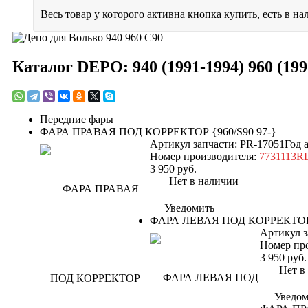
Весь товар у которого активна кнопка купить, есть в на
Каталог DEPO: 940 (1991-1994) 960 (199
Передние фары
ФАРА ПРАВАЯ ПОД КОРРЕКТОР {960/S90 97-}
Артикул запчасти: PR-17051
Год 
Номер производителя:
7731113
3 950
руб.
Нет в наличии
Уведомить
ФАРА ЛЕВАЯ ПОД КОРРЕКТОР {
Артикул з
Номер пр
3 950
руб.
Нет в н
Уведом