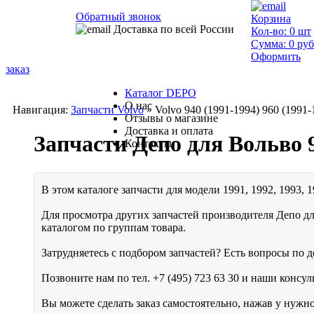
Обратный звонок
Корзина
Доставка по всей России
Кол-во:
0
шт
Сумма:
0
руб
Оформить
заказ
Каталог DEPO
О нас
Навигация:
Запчасти Volvo
» Volvo 940 (1991-1994) 960 (1991-
Отзывы о магазине
Доставка и оплата
Запчасти Депо для Вольво 
Контакты
В этом каталоге запчасти для модели 1991, 1992, 1993, 
Для просмотра других запчастей производителя Депо дл
каталогом по группам товара.
Затрудняетесь с подбором запчастей? Есть вопросы по до
Позвоните нам по тел.
+7 (495) 723 63 30
и наши консуль
Вы можете сделать заказ самостоятельно, нажав у нужн