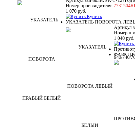
Артикул запчасти: PR-17127
Год 
Номер производителя:
7731504
1 070
руб.
Купить
УКАЗАТЕЛЬ ПОВОРОТА ЛЕВ
Артикул з
Номер пр
1 040
руб.
Противот
ФАРА ПР