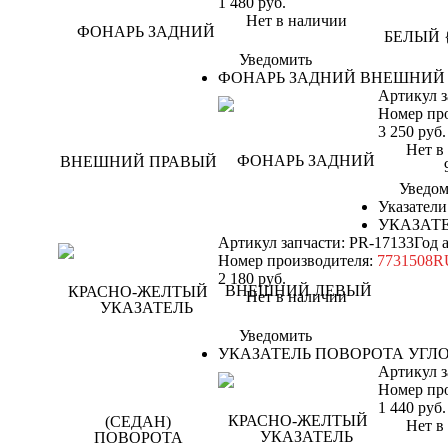
1 480
руб.
Нет в наличии
Уведомить
ФОНАРЬ ЗАДНИЙ ВНЕШНИЙ 
Артикул з
Номер пр
3 250
руб.
Нет в н
Уведом
Указатели
УКАЗАТЕ
Артикул запчасти: PR-17133
Год 
Номер производителя:
7731508
2 180
руб.
Нет в наличии
Уведомить
УКАЗАТЕЛЬ ПОВОРОТА УГЛОВ
Артикул з
Номер пр
1 440
руб.
Нет в н