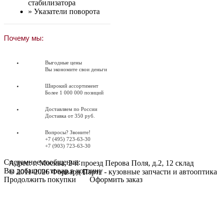
стабилизатора
»
Указатели поворота
Почему мы:
Выгодные цены
Вы экономите свои деньги
Широкий ассортимент
Более 1 000 000 позиций
Доставляем по России
Доставка от 350 руб.
Вопросы? Звоните!
+7 (495) 723-63-30
+7 (903) 723-63-30
Системное сообщение:
Адрес: г. Москва, 2-й проезд Перова Поля, д.2, 12 склад
Вы добавили товар в корзину
© 2011-2026 Форвард Партс - кузовные запчасти и автооптика
Продолжить покупки
Оформить заказ