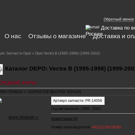
Обратный звонок
Доставка по в
России
О нас
Отзывы о магазине
Доставка и оп
ция:
Запчасти Opel
» Opel Vectra B (1995-1998) (1999-2002)
Каталог DEPO: Vectra B (1995-1998) (1999-200
ЕРЕДНИЕ ФАРЫ
АРА ПРАВАЯ +/- КОРРЕКТОР ВНУТРИ ЧЕРНАЯ
Артикул запчасти: PR-14056
Год автомобиля: 1999 - 2002
Коментарии (9)
Номер производителя:
4421121RLDEM2