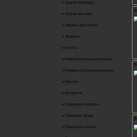
»
Задние бампера
Ф
»
Задние фонари
»
Защиты двигателя
»
Зеркала
»
Капоты
»
Компрессор кондиционера
Ф
»
Конденсатор кондиционера
»
Крылья
»
Молдинги
»
Передние бампера
»
Передние фары
Ф
»
Передняя панель