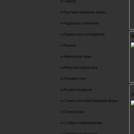
»
Пороги
»
Противотуманные фары
»
Радиатор отопителя
»
Радиаторы охлаждения
Т
»
Разное
»
Ремонтные арки
»
Решетки радиатора
»
Рулевая тяга
»
Рычаги подвески
Л
»
Стекла противотуманной фары
»
Стекла фар
»
Стойка стабилизатора