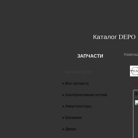
Каталог DEPO
Навига
ЗАПЧАСТИ
» Каталог DEPO
»
Все запчасти
П
Ф
»
Альтернативная оптика
»
Амортизаторы
»
Багажник
»
Двери