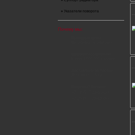
»
Суппорт радиатора
»
Указатели поворота
Почему мы:
Выгодные цены
Вы экономите свои деньги
Широкий ассортимент
Более 1 000 000 позиций
Доставляем по России
Доставка от 350 руб.
Вопросы? Звоните!
+7 (495) 723-63-30
+7 (903) 723-63-30