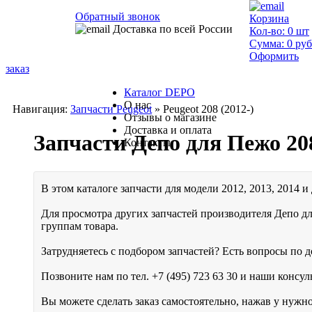
Обратный звонок
Корзина
Доставка по всей России
Кол-во:
0
шт
Сумма:
0
руб
Оформить
заказ
Каталог DEPO
О нас
Навигация:
Запчасти Peugeot
» Peugeot 208 (2012-)
Отзывы о магазине
Доставка и оплата
Запчасти Депо для Пежо 20
Контакты
В этом каталоге запчасти для модели 2012, 2013, 2014 и
Для просмотра других запчастей производителя Депо дл
группам товара.
Затрудняетесь с подбором запчастей? Есть вопросы по до
Позвоните нам по тел.
+7 (495) 723 63 30
и наши консуль
Вы можете сделать заказ самостоятельно, нажав у нужн