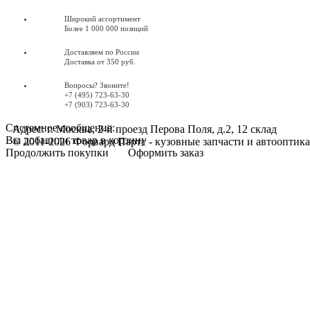
Широкий ассортимент
Более 1 000 000 позиций
Доставляем по России
Доставка от 350 руб.
Вопросы? Звоните!
+7 (495) 723-63-30
+7 (903) 723-63-30
Системное сообщение:
Адрес: г. Москва, 2-й проезд Перова Поля, д.2, 12 склад
Вы добавили товар в корзину
© 2011-2026 Форвард Партс - кузовные запчасти и автооптика
Продолжить покупки
Оформить заказ