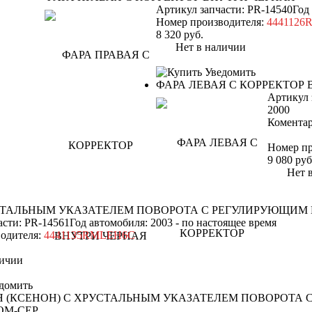
Артикул запчасти: PR-14540
Год
Номер производителя:
4441126
8 320
руб.
Нет в наличии
Уведомить
ФАРА ЛЕВАЯ С КОРРЕКТОР 
Артикул 
2000
Коментар
Номер пр
9 080
руб
Нет в 
УСТАЛЬНЫМ УКАЗАТЕЛЕМ ПОВОРОТА С РЕГУЛИРУЮЩИМ
асти: PR-14561
Год автомобиля: 2003 - по настоящее время
одителя:
4441135RMLEH6C
ичии
домить
Я (КСЕНОН) С ХРУСТАЛЬНЫМ УКАЗАТЕЛЕМ ПОВОРОТА
ОМ-СЕР