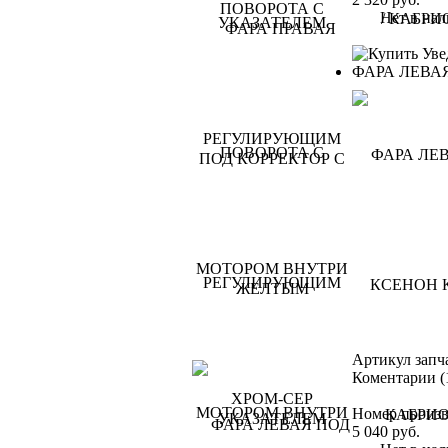
Нет в нал
Уве
ФАРА ЛЕВА
Артикул запч
Коментарии (
Номер произв
5 040
руб.