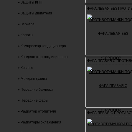
»
Защиты КПП
ФАРА ЛЕВАЯ БЕЗ ПРОТИ
»
Защиты двигателя
»
Зеркала
»
Капоты
»
Компрессор кондиционера
»
Конденсатор кондиционера
ФАРА ПРАВАЯ С ПРОТИ
»
Крылья
»
Молдинг кузова
»
Передние бампера
»
Передние фары
»
Радиатор отопителя
ФАРА ЛЕВАЯ С ПРОТИВО
»
Радиаторы охлаждения