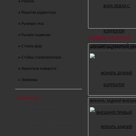
»
Разное
»
Решетки радиатора
»
Рулевая тяга
»
Рычаги подвески
ЗАДНИЕ ФОНАРИ
»
Стекла фар
ФОНАРЬ ЗАДНИЙ ВНЕШН
»
Стойка стабилизатора
»
Указатели поворота
»
Эмблемы
Почему мы:
ФОНАРЬ ЗАДНИЙ ВНЕШН
Выгодные цены
Вы экономите свои деньги
Широкий ассортимент
Более 1 000 000 позиций