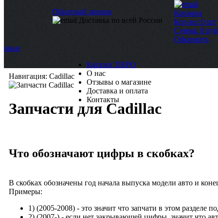
Обратный звонок
Корзина
Доставка по всей России
Кол-во:
0
шт
Сумма:
0
руб
Оформить
заказ
Каталог DEPO
О нас
Навигация: Cadillac
Отзывы о магазине
Доставка и оплата
Контакты
Запчасти для Cadillac
Что обозначают цифры в скобках?
В скобках обозначены год начала выпуска модели авто и коне
Примеры:
1)
(2005-2008)
- это значит что запчати в этом разделе п
2)
(2007-)
- если нет закрывающей цифры, значит что ав