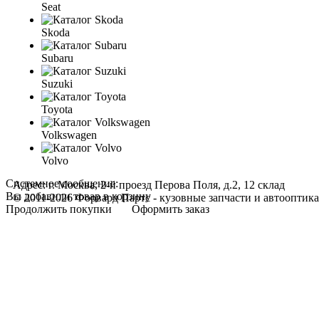
Seat
Skoda
Subaru
Suzuki
Toyota
Volkswagen
Volvo
Системное сообщение:
Адрес: г. Москва, 2-й проезд Перова Поля, д.2, 12 склад
Вы добавили товар в корзину
© 2011-2026 Форвард Партс - кузовные запчасти и автооптика
Продолжить покупки
Оформить заказ