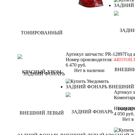
ЗАДНИЙ
Артикул запчасти: PR-12897
Год 
Номер производителя:
4401918
6 470
руб.
Нет в наличии
Уведомить
ЗАДНИЙ ФОНАРЬ ВНЕШНИЙ
Артикул з
Коментари
Номер пр
4 050
руб.
Нет в н