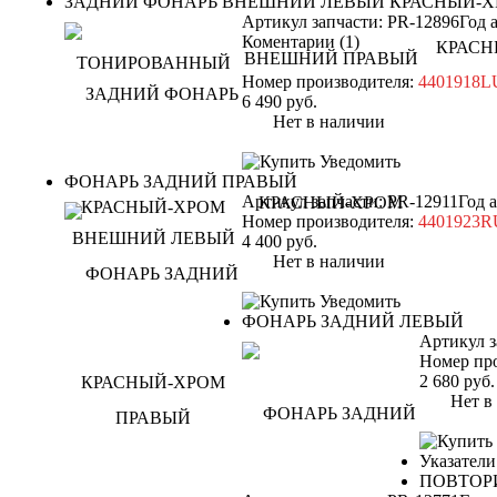
ЗАДНИЙ ФОНАРЬ ВНЕШНИЙ ЛЕВЫЙ КРАСНЫЙ-
Артикул запчасти: PR-12896
Год 
Коментарии (1)
Номер производителя:
4401918
6 490
руб.
Нет в наличии
Уведомить
ФОНАРЬ ЗАДНИЙ ПРАВЫЙ
Артикул запчасти: PR-12911
Год 
Номер производителя:
4401923
4 400
руб.
Нет в наличии
Уведомить
ФОНАРЬ ЗАДНИЙ ЛЕВЫЙ
Артикул з
Номер пр
2 680
руб.
Нет в н
Указатели
ПОВТОР