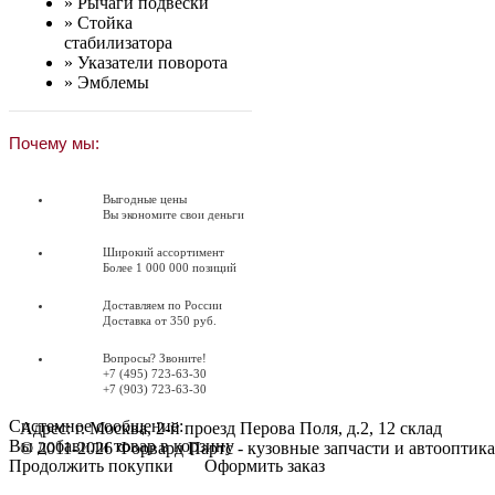
»
Рычаги подвески
»
Стойка
стабилизатора
»
Указатели поворота
»
Эмблемы
Почему мы:
Выгодные цены
Вы экономите свои деньги
Широкий ассортимент
Более 1 000 000 позиций
Доставляем по России
Доставка от 350 руб.
Вопросы? Звоните!
+7 (495) 723-63-30
+7 (903) 723-63-30
Системное сообщение:
Адрес: г. Москва, 2-й проезд Перова Поля, д.2, 12 склад
Вы добавили товар в корзину
© 2011-2026 Форвард Партс - кузовные запчасти и автооптика
Продолжить покупки
Оформить заказ