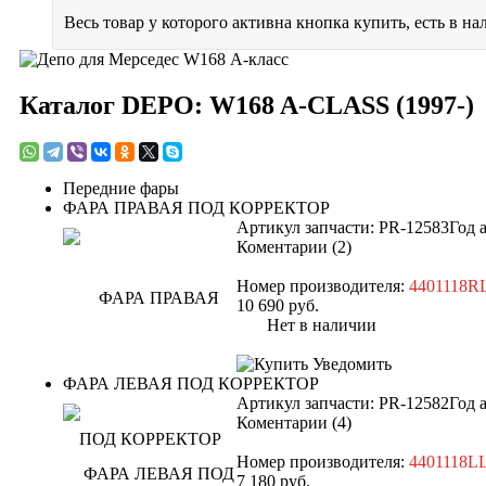
Весь товар у которого активна кнопка купить, есть в на
Каталог DEPO: W168 A-CLASS (1997-)
Передние фары
ФАРА ПРАВАЯ ПОД КОРРЕКТОР
Артикул запчасти: PR-12583
Год 
Коментарии (2)
Номер производителя:
4401118
10 690
руб.
Нет в наличии
Уведомить
ФАРА ЛЕВАЯ ПОД КОРРЕКТОР
Артикул запчасти: PR-12582
Год 
Коментарии (4)
Номер производителя:
4401118
7 180
руб.