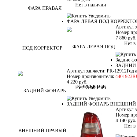
Нет в наличии
Уведомить
ФАРА ЛЕВАЯ ПОД КОРРЕКТО
Артикул з
Номер пр
7 860
руб.
Нет в н
Задние ф
ЗАДНИЙ
Артикул запчасти: PR-12912
Год 
Номер производителя:
4401923
4 220
руб.
Нет в наличии
Уведомить
ЗАДНИЙ ФОНАРЬ ВНЕШНИЙ
Артикул з
Номер пр
4 140
руб.
Нет в н