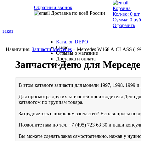
Обратный звонок
Корзина
Доставка по всей России
Кол-во:
0
шт
Сумма:
0
руб
Оформить
заказ
Каталог DEPO
О нас
Навигация:
Запчасти Mercedes
» Mercedes W168 A-CLASS (199
Отзывы о магазине
Доставка и оплата
Запчасти Депо для Мерседе
Контакты
В этом каталоге запчасти для модели 1997, 1998, 1999 и
Для просмотра других запчастей производителя Депо д
каталогом по группам товара.
Затрудняетесь с подбором запчастей? Есть вопросы по до
Позвоните нам по тел.
+7 (495) 723 63 30
и наши консуль
Вы можете сделать заказ самостоятельно, нажав у нужн