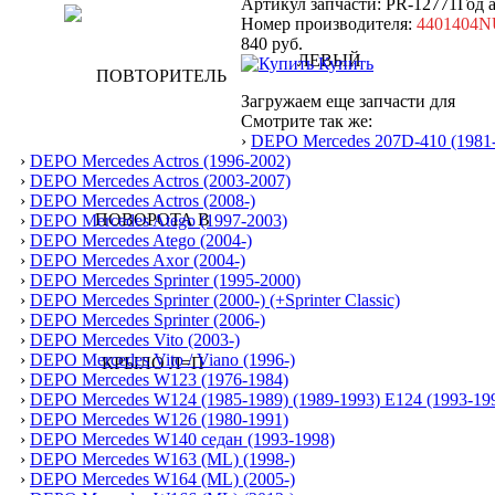
Артикул запчасти: PR-12771
Год 
Номер производителя:
4401404
840
руб.
Купить
Загружаем еще запчасти для
Смотрите так же:
›
DEPO Mercedes 207D-410 (1981
›
DEPO Mercedes Actros (1996-2002)
›
DEPO Mercedes Actros (2003-2007)
›
DEPO Mercedes Actros (2008-)
›
DEPO Mercedes Atego (1997-2003)
›
DEPO Mercedes Atego (2004-)
›
DEPO Mercedes Axor (2004-)
›
DEPO Mercedes Sprinter (1995-2000)
›
DEPO Mercedes Sprinter (2000-) (+Sprinter Classic)
›
DEPO Mercedes Sprinter (2006-)
›
DEPO Mercedes Vito (2003-)
›
DEPO Mercedes Vito / Viano (1996-)
›
DEPO Mercedes W123 (1976-1984)
›
DEPO Mercedes W124 (1985-1989) (1989-1993) E124 (1993-19
›
DEPO Mercedes W126 (1980-1991)
›
DEPO Mercedes W140 седан (1993-1998)
›
DEPO Mercedes W163 (ML) (1998-)
›
DEPO Mercedes W164 (ML) (2005-)