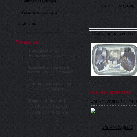
»
Суппорт радиатора
»
Указатели поворота
»
Фильтры
ФАРА УНИВЕРСАЛЬНАЯ БЕ
Почему мы:
Выгодные цены
Вы экономите свои деньги
Широкий ассортимент
Более 1 000 000 позиций
Доставляем по России
Доставка от 350 руб.
ЗАДНИЕ ФОНАРИ
Вопросы? Звоните!
ФОНАРЬ ЗАДНИЙ ВНЕШНИ
+7 (495) 723-63-30
+7 (903) 723-63-30