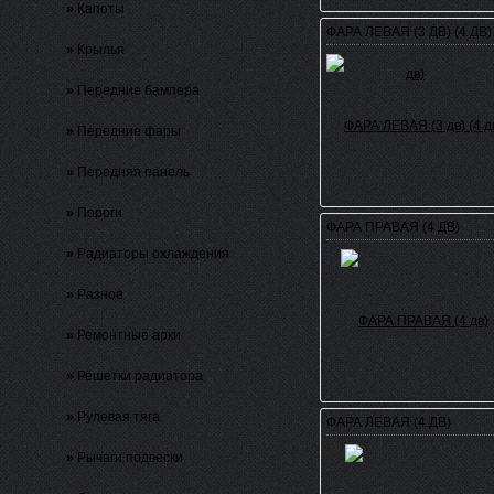
»
Капоты
ФАРА ЛЕВАЯ (3 ДВ) (4 ДВ)
»
Крылья
»
Передние бампера
»
Передние фары
»
Передняя панель
»
Пороги
ФАРА ПРАВАЯ (4 ДВ)
»
Радиаторы охлаждения
»
Разное
»
Ремонтные арки
»
Решетки радиатора
»
Рулевая тяга
ФАРА ЛЕВАЯ (4 ДВ)
»
Рычаги подвески