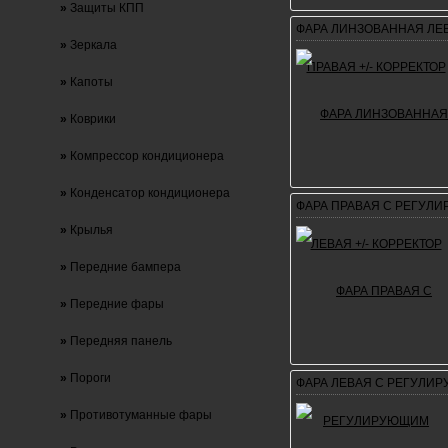
»
Защиты КПП
ФАРА ЛИНЗОВАННАЯ ЛЕВ
»
Зеркала
»
Капоты
»
Коврики
»
Компрессор кондиционера
»
Конденсатор кондиционера
ФАРА ПРАВАЯ С РЕГУЛ
»
Крылья
»
Передние бампера
»
Передние фары
»
Передняя панель
»
Пороги
ФАРА ЛЕВАЯ С РЕГУЛИ
»
Противотуманные фары