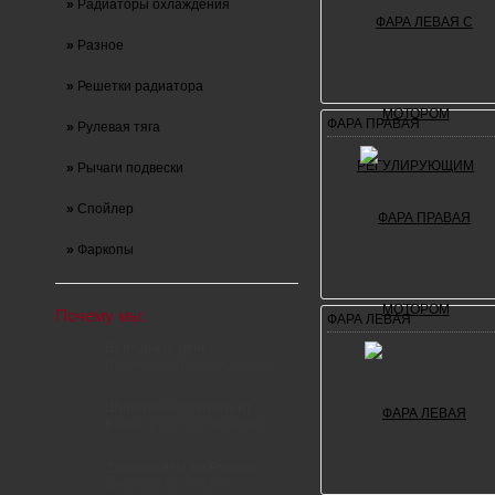
»
Радиаторы охлаждения
»
Разное
»
Решетки радиатора
ФАРА ПРАВАЯ
»
Рулевая тяга
»
Рычаги подвески
»
Спойлер
»
Фаркопы
Почему мы:
ФАРА ЛЕВАЯ
Выгодные цены
Вы экономите свои деньги
Широкий ассортимент
Более 1 000 000 позиций
Доставляем по России
Доставка от 350 руб.