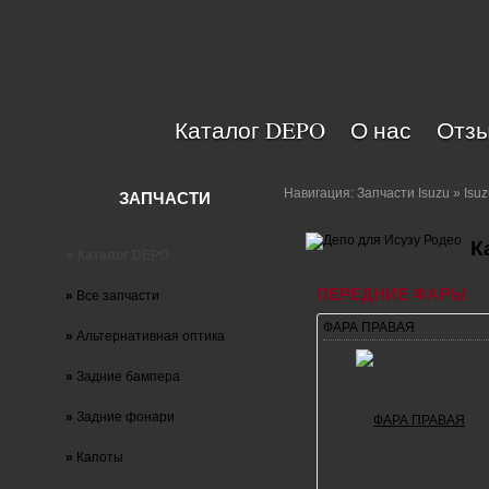
Каталог DEPO
О нас
Отзы
Навигация:
Запчасти Isuzu
» Isuz
ЗАПЧАСТИ
К
» Каталог DEPO
ПЕРЕДНИЕ ФАРЫ
»
Все запчасти
ФАРА ПРАВАЯ
»
Альтернативная оптика
»
Задние бампера
»
Задние фонари
»
Капоты