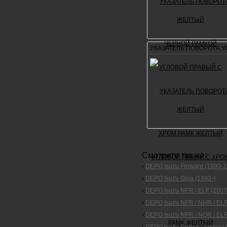
УКАЗАТЕЛЬ ПОВОРОТА У
Смотрите так же:
›
DEPO Isuzu Forward (1990-1
›
DEPO Isuzu Giga (1993-)
›
DEPO Isuzu NPR / ELF (2007
›
DEPO Isuzu NPR / NHR / ELF
›
DEPO Isuzu NPR / NQR / ELF