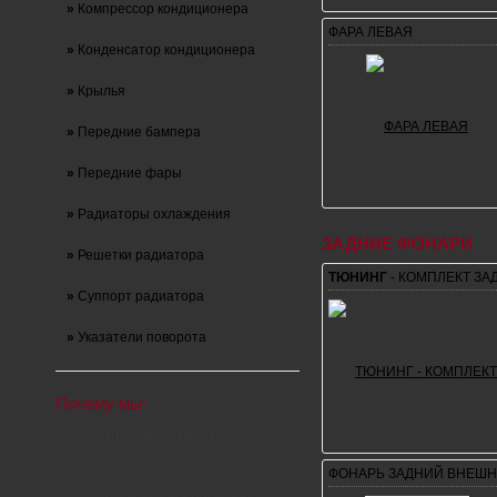
»
Компрессор кондиционера
ФАРА ЛЕВАЯ
»
Конденсатор кондиционера
»
Крылья
»
Передние бампера
»
Передние фары
»
Радиаторы охлаждения
ЗАДНИЕ ФОНАРИ
»
Решетки радиатора
ТЮНИНГ
- КОМПЛЕКТ ЗА
»
Суппорт радиатора
»
Указатели поворота
Почему мы:
Выгодные цены
Вы экономите свои деньги
ФОНАРЬ ЗАДНИЙ ВНЕШН
Широкий ассортимент