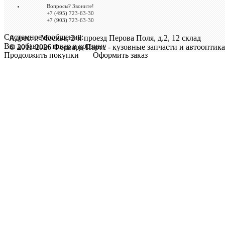
Вопросы? Звоните!
+7 (495) 723-63-30
+7 (903) 723-63-30
Системное сообщение:
Адрес: г. Москва, 2-й проезд Перова Поля, д.2, 12 склад
Вы добавили товар в корзину
© 2011-2026 Форвард Партс - кузовные запчасти и автооптика
Продолжить покупки
Оформить заказ