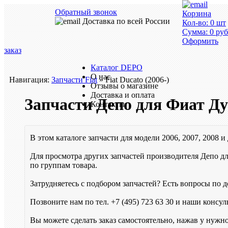
Обратный звонок
Корзина
Доставка по всей России
Кол-во:
0
шт
Сумма:
0
руб
Оформить
заказ
Каталог DEPO
О нас
Навигация:
Запчасти Fiat
» Fiat Ducato (2006-)
Отзывы о магазине
Доставка и оплата
Запчасти Депо для Фиат Д
Контакты
В этом каталоге запчасти для модели 2006, 2007, 2008 и
Для просмотра других запчастей производителя Депо дл
по группам товара.
Затрудняетесь с подбором запчастей? Есть вопросы по до
Позвоните нам по тел.
+7 (495) 723 63 30
и наши консуль
Вы можете сделать заказ самостоятельно, нажав у нужн