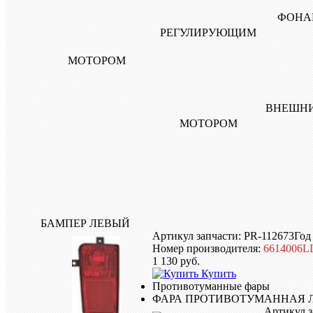
БАМПЕР ЛЕВЫЙ
Артикул запчасти: PR-112673
Год
Номер производителя:
6614006
1 130
руб.
Купить
Противотуманные фары
ФАРА ПРОТИВОТУМАННАЯ 
Артикул з