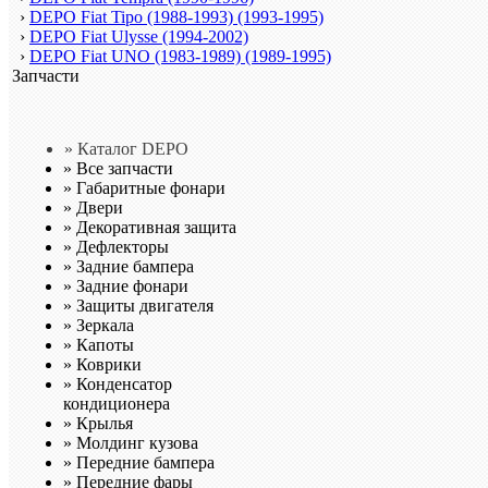
›
DEPO Fiat Tipo (1988-1993) (1993-1995)
›
DEPO Fiat Ulysse (1994-2002)
›
DEPO Fiat UNO (1983-1989) (1989-1995)
Запчасти
» Каталог DEPO
»
Все запчасти
»
Габаритные фонари
»
Двери
»
Декоративная защита
»
Дефлекторы
»
Задние бампера
»
Задние фонари
»
Защиты двигателя
»
Зеркала
»
Капоты
»
Коврики
»
Конденсатор
кондиционера
»
Крылья
»
Молдинг кузова
»
Передние бампера
»
Передние фары