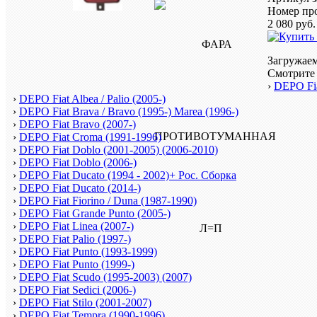
Номер пр
2 080
руб.
Загружаем
Смотрите 
›
DEPO Fia
›
DEPO Fiat Albea / Palio (2005-)
›
DEPO Fiat Brava / Bravo (1995-) Marea (1996-)
›
DEPO Fiat Bravo (2007-)
›
DEPO Fiat Croma (1991-1996)
›
DEPO Fiat Doblo (2001-2005) (2006-2010)
›
DEPO Fiat Doblo (2006-)
›
DEPO Fiat Ducato (1994 - 2002)+ Рос. Сборка
›
DEPO Fiat Ducato (2014-)
›
DEPO Fiat Fiorino / Duna (1987-1990)
›
DEPO Fiat Grande Punto (2005-)
›
DEPO Fiat Linea (2007-)
›
DEPO Fiat Palio (1997-)
›
DEPO Fiat Punto (1993-1999)
›
DEPO Fiat Punto (1999-)
›
DEPO Fiat Scudo (1995-2003) (2007)
›
DEPO Fiat Sedici (2006-)
›
DEPO Fiat Stilo (2001-2007)
›
DEPO Fiat Tempra (1990-1996)