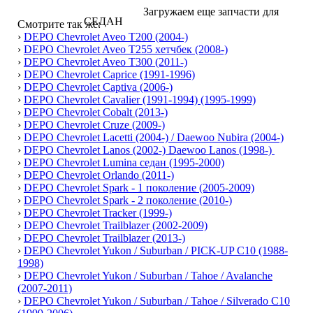
Загружаем еще запчасти для
Смотрите так же:
›
DEPO Chevrolet Aveo T200 (2004-)
›
DEPO Chevrolet Aveo T255 хетчбек (2008-)
›
DEPO Chevrolet Aveo T300 (2011-)
›
DEPO Chevrolet Caprice (1991-1996)
›
DEPO Chevrolet Captiva (2006-)
›
DEPO Chevrolet Cavalier (1991-1994) (1995-1999)
›
DEPO Chevrolet Cobalt (2013-)
›
DEPO Chevrolet Cruze (2009-)
›
DEPO Chevrolet Lacetti (2004-) / Daewoo Nubira (2004-)
›
DEPO Chevrolet Lanos (2002-) Daewoo Lanos (1998-)
›
DEPO Chevrolet Lumina седан (1995-2000)
›
DEPO Chevrolet Orlando (2011-)
›
DEPO Chevrolet Spark - 1 поколение (2005-2009)
›
DEPO Chevrolet Spark - 2 поколение (2010-)
›
DEPO Chevrolet Tracker (1999-)
›
DEPO Chevrolet Trailblazer (2002-2009)
›
DEPO Chevrolet Trailblazer (2013-)
›
DEPO Chevrolet Yukon / Suburban / PICK-UP C10 (1988-
1998)
›
DEPO Chevrolet Yukon / Suburban / Tahoe / Avalanche
(2007-2011)
›
DEPO Chevrolet Yukon / Suburban / Tahoe / Silverado C10