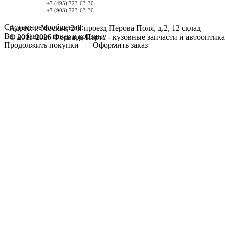
+7 (495) 723-63-30
+7 (903) 723-63-30
Системное сообщение:
Адрес: г. Москва, 2-й проезд Перова Поля, д.2, 12 склад
Вы добавили товар в корзину
© 2011-2026 Форвард Партс - кузовные запчасти и автооптика
Продолжить покупки
Оформить заказ