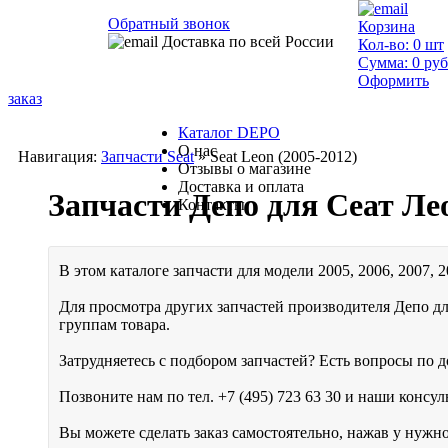
Обратный звонок
Корзина
Доставка по всей России
Кол-во:
0
шт
Сумма:
0
руб
Оформить
заказ
Каталог DEPO
О нас
Навигация:
Запчасти Seat
» Seat Leon (2005-2012)
Отзывы о магазине
Доставка и оплата
Запчасти Депо для Сеат Ле
Контакты
В этом каталоге запчасти для модели 2005, 2006, 2007, 2
Для просмотра других запчастей производителя Депо дл
группам товара.
Затрудняетесь с подбором запчастей? Есть вопросы по до
Позвоните нам по тел.
+7 (495) 723 63 30
и наши консуль
Вы можете сделать заказ самостоятельно, нажав у нужн