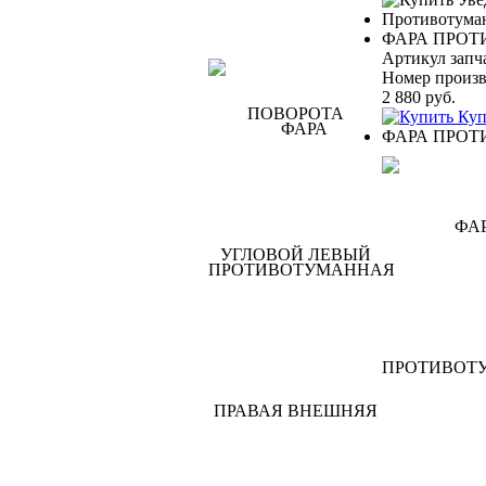
Противотума
ФАРА ПРО
Артикул запч
Номер произв
2 880
руб.
Куп
ФАРА ПРО