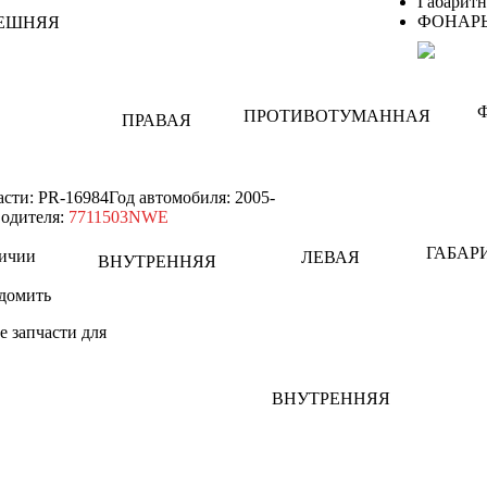
Габарит
ФОНАРЬ
асти: PR-16984
Год автомобиля: 2005-
одителя:
7711503NWE
ичии
домить
е запчасти для