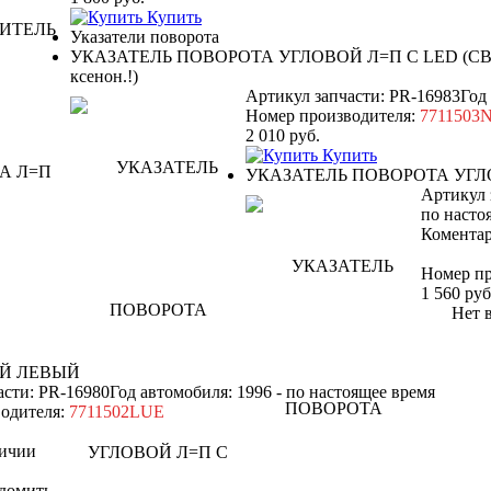
Купить
Указатели поворота
УКАЗАТЕЛЬ ПОВОРОТА УГЛОВОЙ Л=П С LED (СВЕ
ксенон.!)
Артикул запчасти: PR-16983
Год
Номер производителя:
7711503
2 010
руб.
Купить
УКАЗАТЕЛЬ ПОВОРОТА УГ
Артикул 
по насто
Коментар
Номер пр
1 560
руб
Нет в 
ОЙ ЛЕВЫЙ
асти: PR-16980
Год автомобиля: 1996 - по настоящее время
одителя:
7711502LUE
ичии
домить