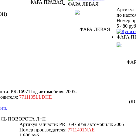
ФАРА ЛЕВАЯ
Артикул 
по насто
Номер пр
5 480
руб
ФАРА П
асти: PR-16971
Год автомобиля: 2005-
одителя:
7711105LLDHE
ить
ЛЬ ПОВОРОТА Л=П
Артикул запчасти: PR-16975
Год автомобиля: 2005-
Номер производителя:
7711401NAE
1 800
руб.